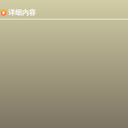
内容加载失败，可能是你的浏览器屏蔽了JS脚本！
详细内容