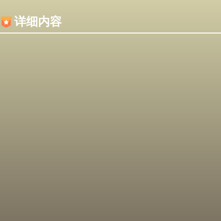
内容加载失败，可能是你的浏览器屏蔽了JS脚本！
详细内容