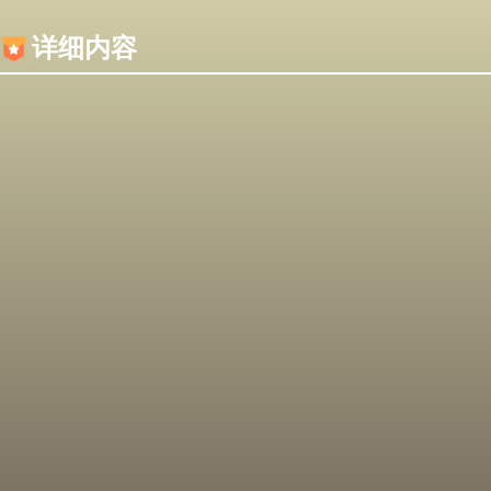
内容加载失败，可能是你的浏览器屏蔽了JS脚本！
详细内容