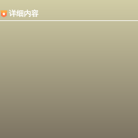
内容加载失败，可能是你的浏览器屏蔽了JS脚本！
详细内容