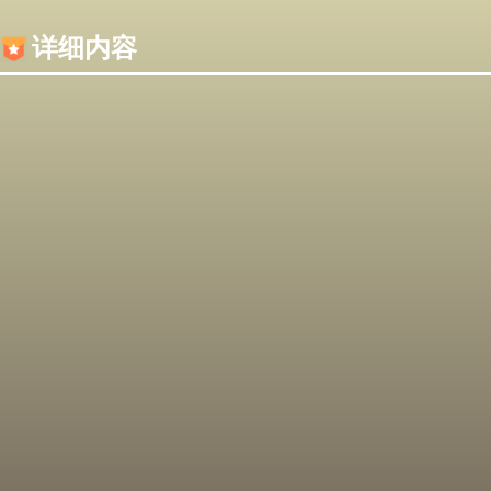
内容加载失败，可能是你的浏览器屏蔽了JS脚本！
详细内容