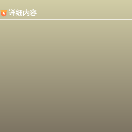
内容加载失败，可能是你的浏览器屏蔽了JS脚本！
详细内容