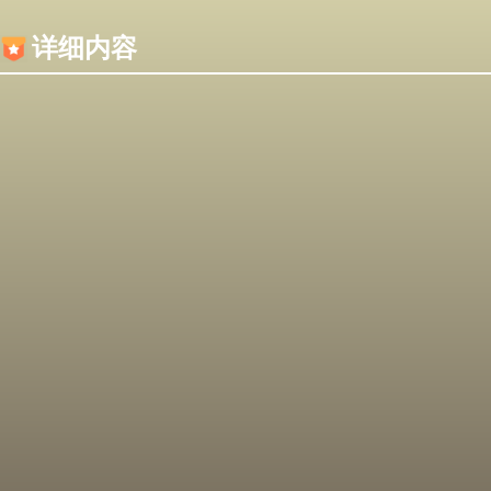
内容加载失败，可能是你的浏览器屏蔽了JS脚本！
详细内容