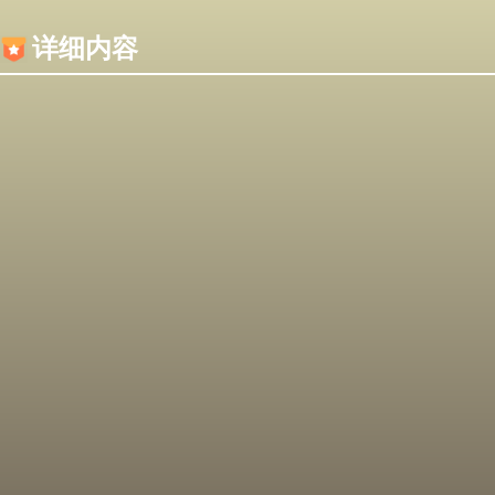
内容加载失败，可能是你的浏览器屏蔽了JS脚本！
详细内容