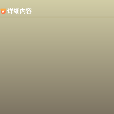
内容加载失败，可能是你的浏览器屏蔽了JS脚本！
详细内容