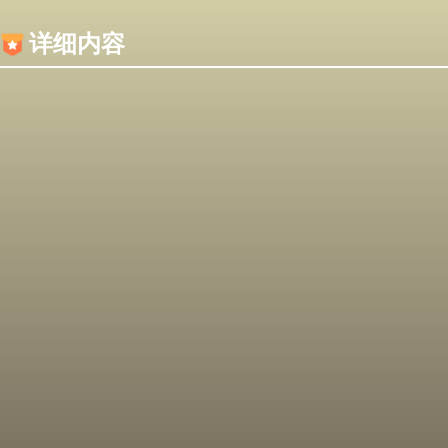
内容加载失败，可能是你的浏览器屏蔽了JS脚本！
详细内容