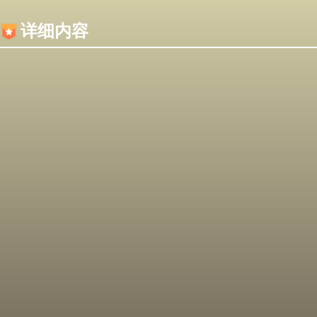
内容加载失败，可能是你的浏览器屏蔽了JS脚本！
详细内容