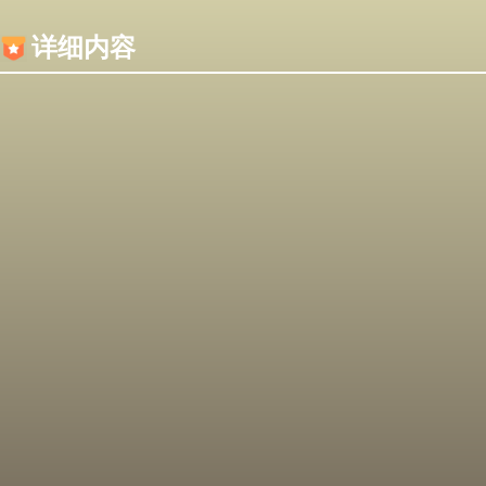
内容加载失败，可能是你的浏览器屏蔽了JS脚本！
详细内容