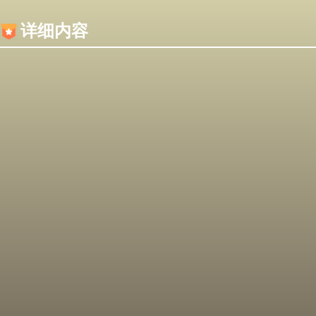
内容加载失败，可能是你的浏览器屏蔽了JS脚本！
详细内容