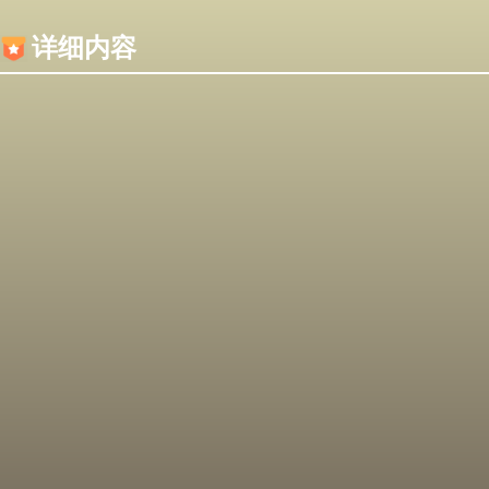
内容加载失败，可能是你的浏览器屏蔽了JS脚本！
详细内容