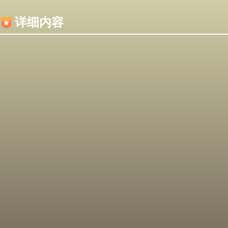
内容加载失败，可能是你的浏览器屏蔽了JS脚本！
详细内容