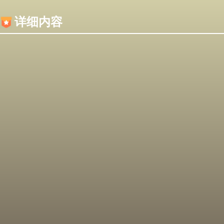
内容加载失败，可能是你的浏览器屏蔽了JS脚本！
详细内容