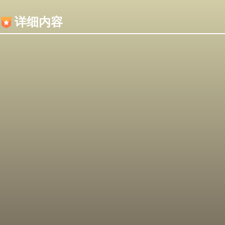
内容加载失败，可能是你的浏览器屏蔽了JS脚本！
详细内容