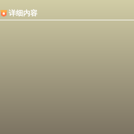
内容加载失败，可能是你的浏览器屏蔽了JS脚本！
详细内容