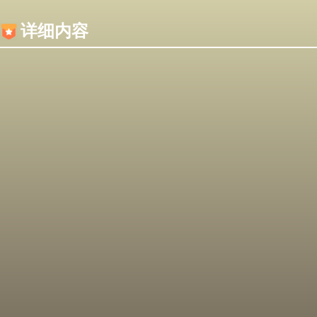
内容加载失败，可能是你的浏览器屏蔽了JS脚本！
详细内容