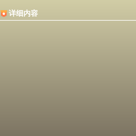
内容加载失败，可能是你的浏览器屏蔽了JS脚本！
详细内容