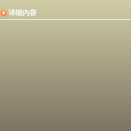
内容加载失败，可能是你的浏览器屏蔽了JS脚本！
详细内容