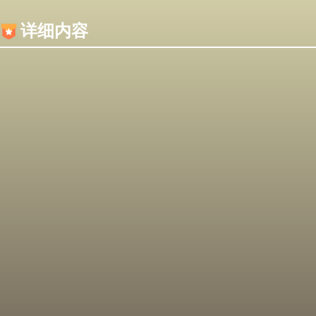
内容加载失败，可能是你的浏览器屏蔽了JS脚本！
详细内容