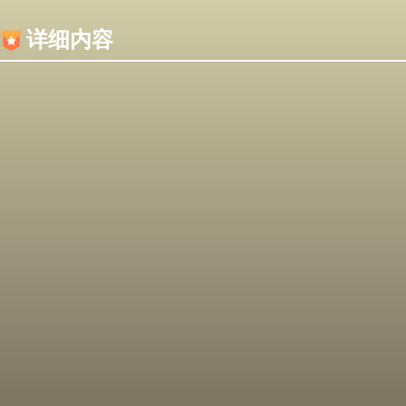
内容加载失败，可能是你的浏览器屏蔽了JS脚本！
详细内容