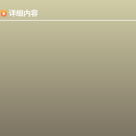
内容加载失败，可能是你的浏览器屏蔽了JS脚本！
详细内容