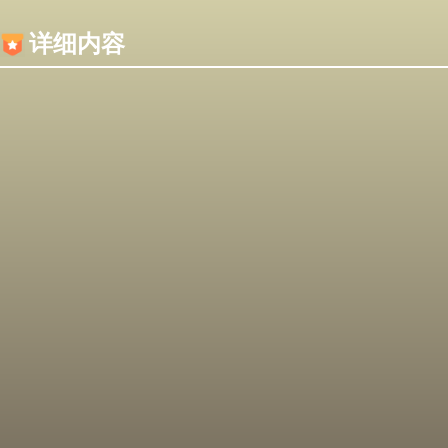
内容加载失败，可能是你的浏览器屏蔽了JS脚本！
详细内容