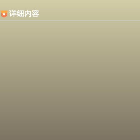
内容加载失败，可能是你的浏览器屏蔽了JS脚本！
详细内容