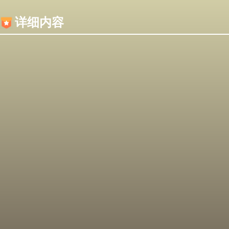
内容加载失败，可能是你的浏览器屏蔽了JS脚本！
详细内容