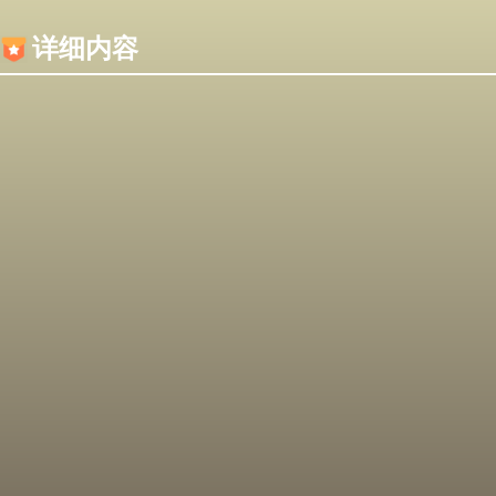
内容加载失败，可能是你的浏览器屏蔽了JS脚本！
详细内容