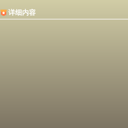
内容加载失败，可能是你的浏览器屏蔽了JS脚本！
详细内容