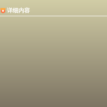
内容加载失败，可能是你的浏览器屏蔽了JS脚本！
详细内容