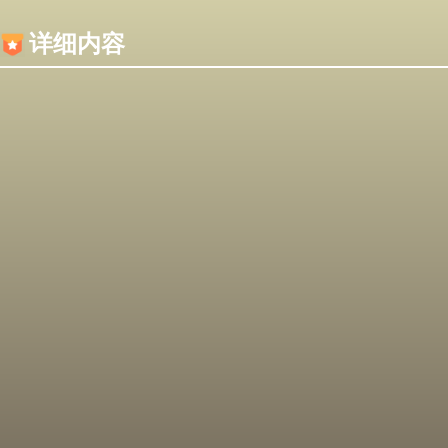
内容加载失败，可能是你的浏览器屏蔽了JS脚本！
详细内容