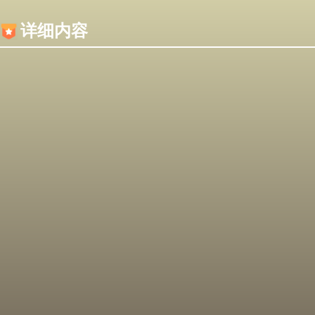
内容加载失败，可能是你的浏览器屏蔽了JS脚本！
详细内容