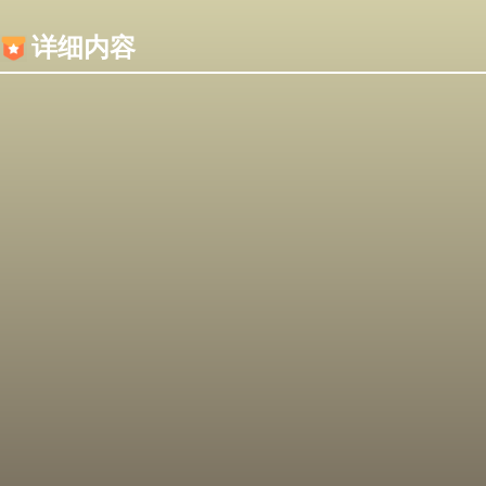
内容加载失败，可能是你的浏览器屏蔽了JS脚本！
详细内容