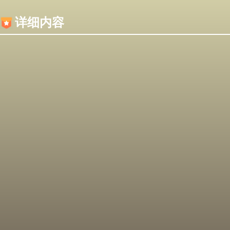
内容加载失败，可能是你的浏览器屏蔽了JS脚本！
详细内容