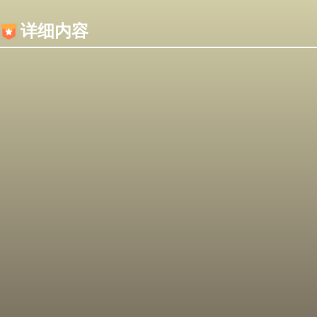
内容加载失败，可能是你的浏览器屏蔽了JS脚本！
详细内容