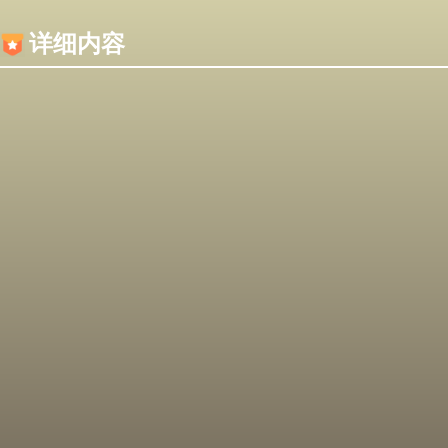
内容加载失败，可能是你的浏览器屏蔽了JS脚本！
详细内容