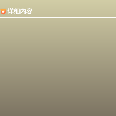
内容加载失败，可能是你的浏览器屏蔽了JS脚本！
详细内容