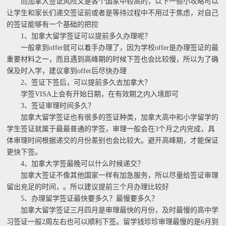
而加拿大签证风险又是各个国家中较高的，以下一些小攻略可以
让学生和家长们递交签证前或者是等待过程中不用过于焦虑，对自己
的签证能够有一个基础的把控
1、加拿大留学签证可以提前多久办理呢？
一般拿到offer就可以着手办理了，因为学校offer是办理签证的最
重要材料之一，而且遇到高峰期的时候下签也会比较慢，所以为了确
保及时入学，建议拿到offer后尽快办理
2、签证下签后，可以提前多久去加拿大？
学签VISA上会有开始日期，在有效期之内入境即可
3、签证审理时间多久？
加拿大留学签证也有很多的签证种类，加拿大高中和小学留学的
学生签证就属于最最普通的学签，审理一般会在3个月之内完成，具
体审理时间根据递交的月份差别也会比较大。避开高峰期，才能保证
更快下签。
4、加拿大学签最晚可以什么时候递交？
加拿大签证不像其他国家一样有加急服务，所以尽量给签证审理
留出充足的时间，。所以建议提前三个月办理比较好
5、办理留学签证最快要多久？最慢要多久？
加拿大留学签证三月四月是审理最快的月份，及时最慢的高中学
习签证一般2周左右也可以顺利下签。留学钱珍珍审理最慢的是6月到