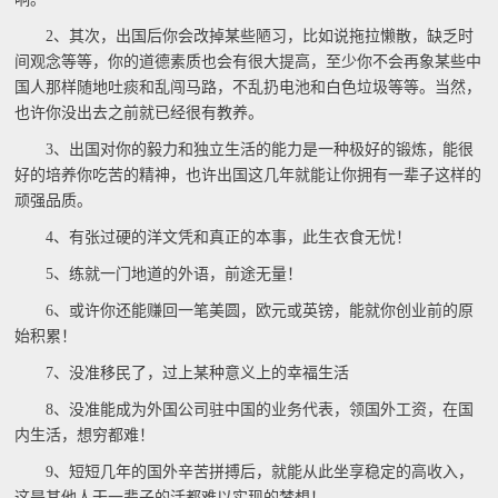
2、其次，出国后你会改掉某些陋习，比如说拖拉懒散，缺乏时
间观念等等，你的道德素质也会有很大提高，至少你不会再象某些中
国人那样随地吐痰和乱闯马路，不乱扔电池和白色垃圾等等。当然，
也许你没出去之前就已经很有教养。
3、出国对你的毅力和独立生活的能力是一种极好的锻炼，能很
好的培养你吃苦的精神，也许出国这几年就能让你拥有一辈子这样的
顽强品质。
4、有张过硬的洋文凭和真正的本事，此生衣食无忧！
5、练就一门地道的外语，前途无量！
6、或许你还能赚回一笔美圆，欧元或英镑，能就你创业前的原
始积累！
7、没准移民了，过上某种意义上的幸福生活
8、没准能成为外国公司驻中国的业务代表，领国外工资，在国
内生活，想穷都难！
9、短短几年的国外辛苦拼搏后，就能从此坐享稳定的高收入，
这是其他人干一辈子的活都难以实现的梦想！