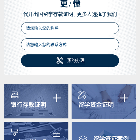
更
/
懂
代开出国留学存款证明 , 更多人选择了我们

预约办理
+
+


银行存款证明
留学资金证明
=


留学签证案例