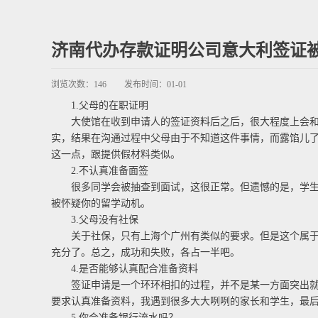
济南代办存款证明公司意大利签证
浏览次数：
146
发布时间：
01-01
1.父母的在职证明
大使馆在收到申请人的签证资料后之后，很大程度上会和申
实，结果在沟通过程中父母由于不知道这件事情，而露馅儿
这一点，跟提供假材料类似。
2.不认真准备面签
很多同学会被抽查到面试，这很正常。但遗憾的是，学生自
被怀疑你的留学动机。
3.父母没有社保
关于社保，只有上海个广州有类似的要求。但是这个属于硬
充分了。总之，成功和失败，各占一半吧。
4.是否能够认真配合准备资料
签证申请是一个环环相扣的过程，并不是某一方面突出就可
要求认真准备资料，我遇到很多大大咧咧的家长和学生，最
5.你会准备银行流水吗？