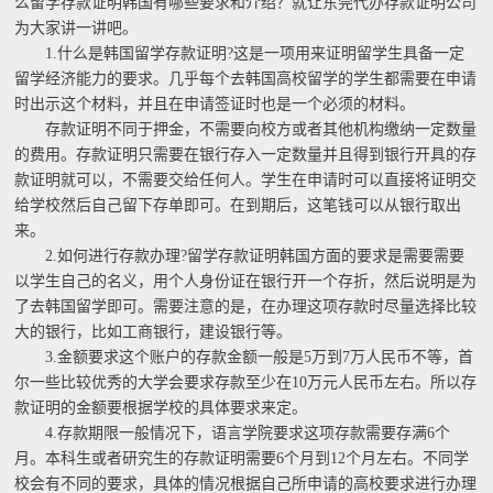
么留学存款证明韩国有哪些要求和介绍？就让东莞代办存款证明公司
为大家讲一讲吧。
1.什么是韩国留学存款证明?这是一项用来证明留学生具备一定
留学经济能力的要求。几乎每个去韩国高校留学的学生都需要在申请
时出示这个材料，并且在申请签证时也是一个必须的材料。
存款证明不同于押金，不需要向校方或者其他机构缴纳一定数量
的费用。存款证明只需要在银行存入一定数量并且得到银行开具的存
款证明就可以，不需要交给任何人。学生在申请时可以直接将证明交
给学校然后自己留下存单即可。在到期后，这笔钱可以从银行取出
来。
2.如何进行存款办理?留学存款证明韩国方面的要求是需要需要
以学生自己的名义，用个人身份证在银行开一个存折，然后说明是为
了去韩国留学即可。需要注意的是，在办理这项存款时尽量选择比较
大的银行，比如工商银行，建设银行等。
3.金额要求这个账户的存款金额一般是5万到7万人民币不等，首
尔一些比较优秀的大学会要求存款至少在10万元人民币左右。所以存
款证明的金额要根据学校的具体要求来定。
4.存款期限一般情况下，语言学院要求这项存款需要存满6个
月。本科生或者研究生的存款证明需要6个月到12个月左右。不同学
校会有不同的要求，具体的情况根据自己所申请的高校要求进行办理