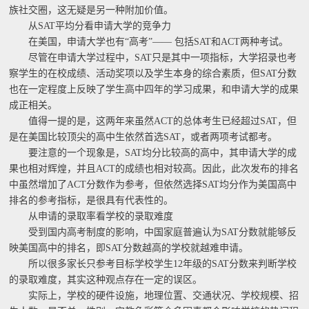
族社交圈，这无疑是另一种附加价值。
从SAT平均分看申请大学的竞争力
在美国，申请大学也有“高考”—— 包括SAT和ACT两种考试。
尽管在申请大学过程中，SAT只是其中一项指标，大学招录也考
察学生的在校成绩、活动奖项以及学生本身的综合素质，但SAT分数
也在一定程度上反映了学生高中四年的学习成果，和申请大学的成果
成正相关。
值得一提的是，这两年来虽然ACT的总体考生已经超过SAT，但
是在美国比较顶尖的高中生依然首选SAT，或者两项考试都考。
要注意的一个现象是，SAT均分比较高的高中，其申请大学的成
果也相对辉煌，并且ACT的成绩也相对较高。因此，此次发布的排名
中虽然增加了ACT分数作为参考，但依然选择SAT均分作为美国高中
排名的参考指标，是很具有代表性的。
从申请的录取率看学校的录取难度
受到国内高考制度的影响，中国家庭普遍认为SAT分数就能够反
映美国高中的排名，即SAT分数越高的学校就越难申请。
所以很多家长只参考目标学校学生12年级的SAT分数来判断学校
的录取难度，其实这种观点存在一定的误区。
实际上，学校的硬件设施，地理位置、交通状况、学校规模、招