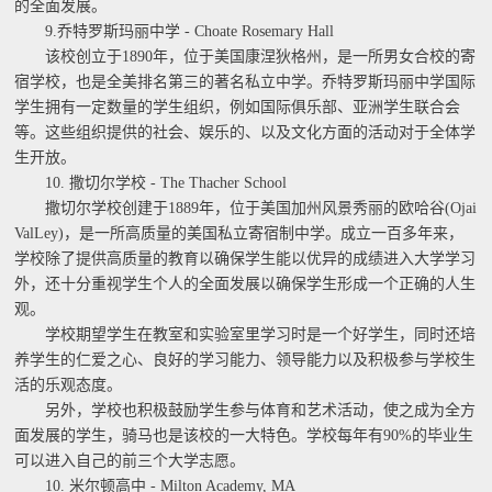
的全面发展。
9.乔特罗斯玛丽中学 - Choate Rosemary Hall
该校创立于1890年，位于美国康涅狄格州，是一所男女合校的寄
宿学校，也是全美排名第三的著名私立中学。乔特罗斯玛丽中学国际
学生拥有一定数量的学生组织，例如国际俱乐部、亚洲学生联合会
等。这些组织提供的社会、娱乐的、以及文化方面的活动对于全体学
生开放。
10. 撒切尔学校 - The Thacher School
撒切尔学校创建于1889年，位于美国加州风景秀丽的欧哈谷(Ojai
ValLey)，是一所高质量的美国私立寄宿制中学。成立一百多年来，
学校除了提供高质量的教育以确保学生能以优异的成绩进入大学学习
外，还十分重视学生个人的全面发展以确保学生形成一个正确的人生
观。
学校期望学生在教室和实验室里学习时是一个好学生，同时还培
养学生的仁爱之心、良好的学习能力、领导能力以及积极参与学校生
活的乐观态度。
另外，学校也积极鼓励学生参与体育和艺术活动，使之成为全方
面发展的学生，骑马也是该校的一大特色。学校每年有90%的毕业生
可以进入自己的前三个大学志愿。
10. 米尔顿高中 - Milton Academy, MA