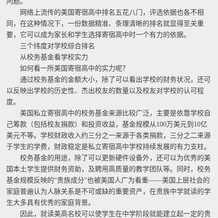
问题。
网络上流传的美国寄宿高中排名五花八门，评选依据也各不相
同，在这种情况下，一份数据精准、条理清晰的排名就显得至关重
要，它可以成为家长和学生选择寄宿高中时一个有力的依据。
三个纬度对学校综合排名
从校务基金看学校实力
如何看一所美国寄宿高中的实力呢？
通过校务基金的金额大小，除了可以看出学校的财务状况，还可
以反映出学校的历史性、杰出校友的数量以及校友对学校的认可程
度。
美国私立寄宿高中的校务基金来源比较广泛，主要是依靠学校自
己筹款（包括校友捐款）和投资收益，基金规模从100万美元到10亿
美元不等。学校财政收入约三分之一来源于各类捐款，三分之二来源
于学生的学费，财政稳定是私立寄宿高中学校持续发展的有力支柱。
校务基金的用途，除了可以更新硬件设备外，还可以为优秀的美
国本土学生提供财务资助，及聘用高质量的教学团队等。同时，校务
基金规模反映的“贵族成分”也被美国人广为看重——美国上层社会的
家庭普遍认为人脉关系是不可或缺的重要资产，在贵族中学就读的学
生大多具有优秀的家庭背景。
因此，就读美高名校可以使学生在中学阶段就能建立起一定的贵