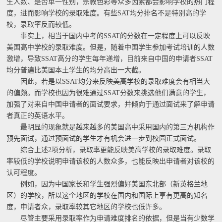
生人数、是否单一性别，宗教色彩等众多因素都会影响学校的热门程
度，进而影响学校的录取难度。有些SAT均分排名不是特别高的学
校，录取率反而较低。
事实上，相当于国内中考的SSAT的分数在一定程度上可以反映
美国高中学校的录取难度。但是，随着中国学生参加考试培训的人数
激增，导致SSAT高分的学生每年递增，目前来自中国的申请者SSAT
均分普遍比美国本土学生的均分高出一大截。
因此，若是以SSAT均分来反映美高学校的录取难度会有相当大
的偏颇。而学校也因为很难通过SSAT分数来挑选他们满意的学生，
加强了对来自中国申请者的面试要求，并倾向于通过面试来了解申请
者真正的英语水平。
最明显的现象就是越来越多的美国高中采用国内的第三方机构作
预先面试，通过预面试的学生才有机会进一步到校园正式面试。
综合上述2项分析，录取率更能反映美高学校的录取难度。录取
率较低的学校说明申请该校的人数众多，也能反映出申请者对该校的
认可程度。
例如，因为中国家长和学生强烈偏好美国东北部（新英格兰地
区）的学校，所以这个地区的学校在国内和国际上享有更高的知名
度，申请者众，录取率较其它地区的学校也低许多。
尽管主要采用录取率作为申请难度排名的依据，但是当有少数学