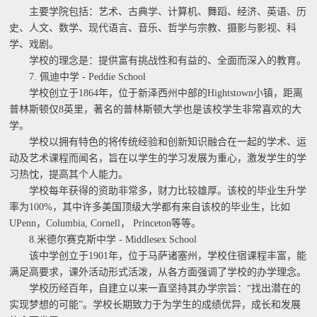
主要学院包括：艺术、古典学、计算机、舞蹈、经济、英语、历
史、人文、数学、现代语言、音乐、哲学与宗教、摄影与影视、科
学、戏剧。
学校的理念是：提供富有挑战性和有益的、全面而深入的教育。
7. 佩迪中学 - Peddie School
学校创立于1864年，位于新泽西州中部的Hightstown小镇，距离
普林斯顿仅8英里，著名的普林斯顿大学也是该校学生非常喜欢的大
学。
学校以拥有特色的将传统经验和创新知识融合在一起的学术、运
动及艺术课程而闻名，旨在以学生的学习发展为重心，激发学生的学
习热忱，提高其个人能力。
学校每年获得的资助非常多，财力比较雄厚。该校的毕业生升学
率为100%，其中许多美国顶级大学都有来自该校的毕业生，比如
UPenn，Columbia, Cornell， Princeton等等。
8.米德尔赛克斯中学 - Middlesex School
该中学创立于1901年，位于马萨诸塞州，学校住宿课程丰富，能
满足高要求，课外活动形式活泼，从各方面强调了学校的办学理念。
学校历经百年，自建立以来一直坚持其办学宗旨：“找出潜在的
实现梦想的可能”。学校长期致力于为学生的成绩优异，成长和发展