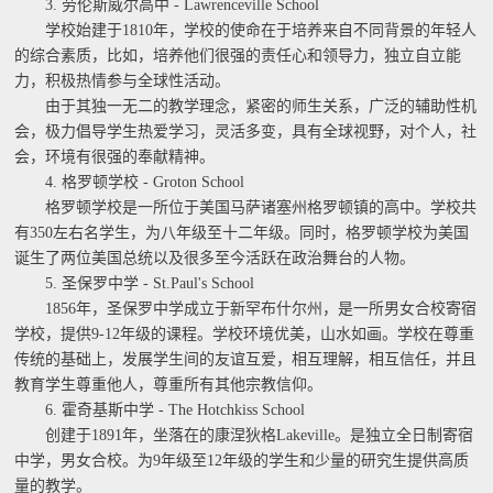
3. 劳伦斯威尔高中 - Lawrenceville School
学校始建于1810年，学校的使命在于培养来自不同背景的年轻人
的综合素质，比如，培养他们很强的责任心和领导力，独立自立能
力，积极热情参与全球性活动。
由于其独一无二的教学理念，紧密的师生关系，广泛的辅助性机
会，极力倡导学生热爱学习，灵活多变，具有全球视野，对个人，社
会，环境有很强的奉献精神。
4. 格罗顿学校 - Groton School
格罗顿学校是一所位于美国马萨诸塞州格罗顿镇的高中。学校共
有350左右名学生，为八年级至十二年级。同时，格罗顿学校为美国
诞生了两位美国总统以及很多至今活跃在政治舞台的人物。
5. 圣保罗中学 - St.Paul's School
1856年，圣保罗中学成立于新罕布什尔州，是一所男女合校寄宿
学校，提供9-12年级的课程。学校环境优美，山水如画。学校在尊重
传统的基础上，发展学生间的友谊互爱，相互理解，相互信任，并且
教育学生尊重他人，尊重所有其他宗教信仰。
6. 霍奇基斯中学 - The Hotchkiss School
创建于1891年，坐落在的康涅狄格Lakeville。是独立全日制寄宿
中学，男女合校。为9年级至12年级的学生和少量的研究生提供高质
量的教学。