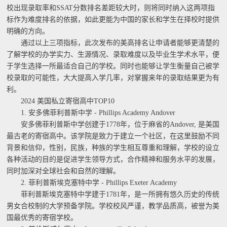
校出现录取率和SSAT分数排名差距较大时，则将同时纳入这两项指
标作为难度排名的依据，如此更能为中国的家长和学生在择校时提供
明确的方向。
通过以上三项指标，此次发布的美高排名让申请者能够更清楚的
了解学校的办学实力、生源情况、录取难度以及毕业生学术水平，便
于学生选择一所最适合自己的学校。同时也能够让学生衡量自己被学
校录取的可能性，大大提高入学几率，对掌握来年的录取结果更为有
利。
2024 美国私立寄宿高中TOP10
1. 安多佛菲利普斯中学 - Phillips Academy Andover
安多佛菲利普斯中学创建于1778年，位于麻省的Andover, 是美国
最古老的寄宿高中。该学院是致力于建立一个社区，在这里鼓励不同
背景和信仰，性别，民族，种族的学生相互尊重和理解，学校的设立
各种活动的目的是促进学生领导方式，合作精神和服务水平的发展，
同时加深对全球社会和自然的理解。
2. 菲利普斯埃克塞特中学 - Phillips Exeter Academy
菲利普斯埃克塞特中学建于1781年，是一所拥有悠久历史的传统
男女合校制的大学预备学院。学校校风严谨，教学品质高，被誉为美
国最优秀的寄宿学校。