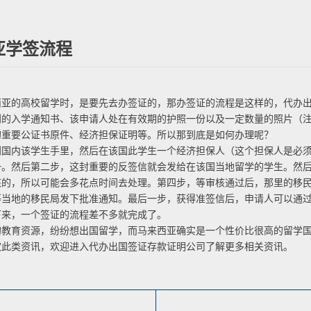
亚学签流程
的高校留学时，是要先去办签证的，那办签证的流程是这样的，代办出
入学通知书、该申请人处在有效期的护照一份以及一定数量的照片（注
的重要公证书原件、经济担保证明等。所以那到底是如何办理呢？
内该学生手里，然后在该国此学生一个经济担保人（这个担保人是必须
一。然后第二步，这封重要的反签信就会发给在该国当地留学的学生。然
核的，所以可能会多花点时间去处理。第四步，等审核通过后，那里的移
等当地的移民局发下批准通知。最后一步，获得准签信后，申请人可以通
下来，一个签证的流程差不多就完成了。
育资源，纷纷想出国留学，而马来西亚确实是一个性价比很高的留学国
此类资讯，欢迎进入代办出国签证存款证明公司了解更多相关资讯。