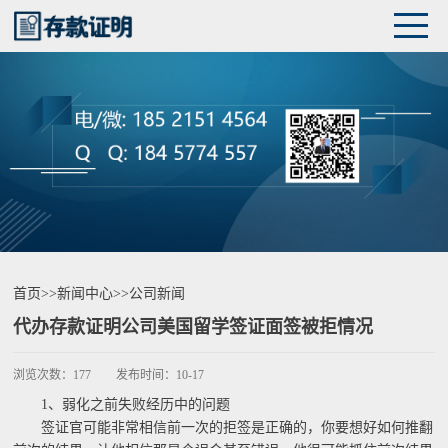
首页
>>
新闻中心
>>
公司新闻
代办存款证明公司美国留学签证面签被拒情况
浏览次数：
177
发布时间：
10-17
1、弱化之前失败经历中的问题
签证官可能非常相信前一次的拒签是正确的，你要想好如何推翻