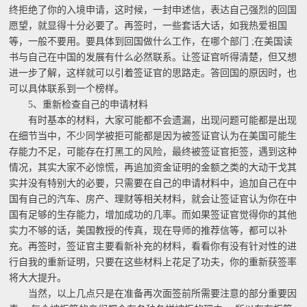
终拒绝了你的入境申请，这时候，一封申述信，表达自己强烈的回国
愿望，就显得十分必要了。再签时，一些套话大话，如我热爱祖国
等，一般不要用。要具体到回国做什么工作，在哪个部门 ;在美国读
书与自己在中国的发展有什么必然联系。让签证官听得清楚，但又想
进一步了解，这样就可以引着签证官的思路走。答回国的原因时，也
可以具体联系到一个榜样。
5、重新检查自己的申请材料
有时基本的材料，大家可能都不会遗漏，出现问题可能都是出现
在细节当中，不少同学被拒可能都是因为被签证官认为在美国可能生
存能力不足，可能存在打黑工的风险，最终被签证官拒签，遇到这种
情况，其实大家不必惊慌，再追加资金证明的金额之类的大动干戈其
实并没有特别大的必要，只需要在自己的申请材料中，追加自己在中
国有自己的汽车、房产、理财等相关材料，就会让签证官认为你在中
国有足够的生存能力，增加成功的几率。而如果签证官觉得你的其他
实力不够的话，美国教授的传真，现在导师的推荐信等，都可以补
充。再签时，签证官主要看新补充的材料，看看你有没有针对性的进
行自我的重新证明，只要在这些材料上花足了功夫，你的重新获签率
将大大提升。
当然，以上几点只是在准备再次面签前所需要注意的部分重要因