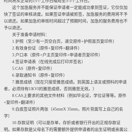
时间将从正常的15个工作日缩短至3-5个工作日。
这个加急服务并不能保证申请者一定能成功拿到签证，它仅仅加
快了签证的审核进度。如果签证申请被拒签，加急服务的费用将不予
以退还。如果加急的审核时间超过了预期时间，加急的服务费用也不
予以退还。
关于准备申请材料：
1.护照（至少有一页空白页，递交原件+护照首页复印件）
2.有效身份证（原件+复印件+翻译件）
3.户口本（原件+户主页复印件+申请者页复印件）
4.签证申请表（在线完成后打印并签名）
5.CAS（原件+复印件）
6.录取通知书（原件+复印件）
7.雅思成绩（现在只接受雅思成绩。到英国上语言或预科的申请
者，必须持有UKVI的雅思成绩，否则雅思无效。）
8.CAS上要求的其他文件材料（例如毕业证，学位证等等。原件
+复印件+翻译件）
9.白底签证照片两张（45mmX 35mm，照片背面写上自己的名
字）
10.存款证明（可以是存单，存折或者银行开出的正规存款证
明。如果存款是父母名下的需要额外提供申请者的出生证明或亲属公