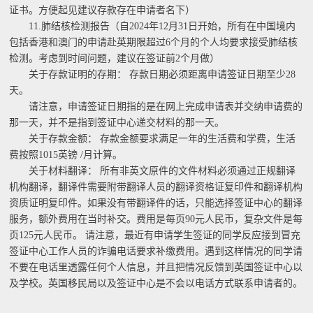
证书。方便起见建议存款存在申请者名下）
11.肺结核检测报告（自2024年12月31日开始，所有在中国境内
包括香港和澳门的申请赴英期限超过6个月的个人均要求接受肺结核
检测。考虑到时间问题，建议在签证前2个月做）
关于存款证明的存期： 存款日期必须距离申请签证日期至少28
天。
请注意，申请签证日期指的是在网上完成申请表并交纳申请费的
那一天，并不是指到签证中心递交材料的那一天。
关于存款金额： 存款金额要求满足一年的生活费和学费，生活
费按照1015英镑 /月计算。
关于材料翻译： 所有非英文原件的文件材料必须通过正规翻译
机构翻译，翻译件需要附带翻译人员的翻译资格证复印件和翻译机构
资质证明复印件。如果没有带翻译件的话，只能选择签证中心的翻译
服务，额外费用在当时补交。费用是每页90元人民币，复杂文件是每
页125元人民币。 请注意，最近有申请学生签证的同学反应接到冒充
签证中心工作人员的诈骗电话要求补缴费用。遇到这样情况的同学请
不要在电话里透露任何个人信息，并且把情况反馈到英国签证中心以
及学校。英国移民局以及签证中心是不会以电话方式联系申请者的。