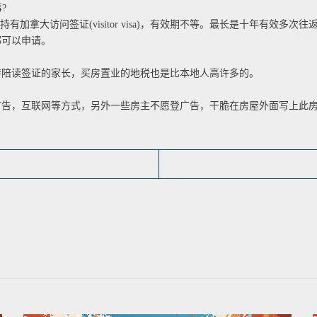
?
拿大访问签证(visitor visa)，有效期不等。最长是十年有效多次
都可以申请。
陪读签证的家长，买房置业的地税也是比本地人高许多的。
等方式，另外一些房主不愿登广告，干脆在房屋外面写上此房出租(vacanc