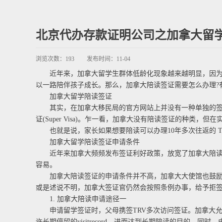
北京代办存款证明公司之加拿大留
浏览次数：
193
发布时间：
11-04
近年来，加拿大留学生群体低龄化现象越来越明显，因为孩
以一路陪伴孩子成长。那么，加拿大陪读签证需要怎么办理?
加拿大留学陪读签证
其实，在加拿大移民局的官方网站上并没有一种单独的签证类别叫“陪读
证(Super Visa)。乍一看，加拿大没有陪读签证的种类
也就是说，家长如果想要陪读可以办理10年多次往返的 T
加拿大留学陪读签证申请条件
近年来加拿大频频发布签证利好政策，放宽了加拿大陪读签证(
容易。
加拿大陪读签证的申请条件并不高，加拿大大使馆也鼓励背
或是述说不明，加拿大签证官仍然会按照条例办事，给予拒
1. 加拿大陪读申请途径一
申请留学签证时，父母携签TRV多次访问签证。加拿大允
许长期停留的visitrecord，进而达到长期陪读的目的