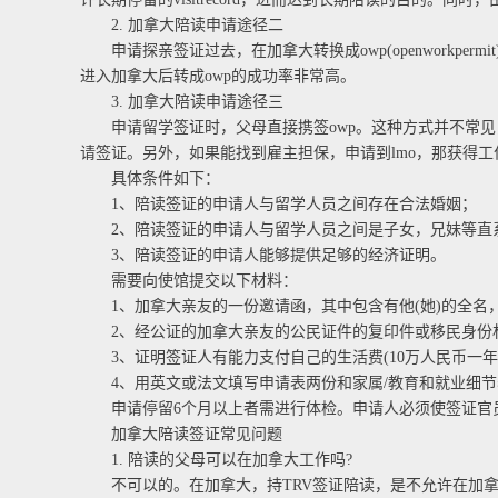
2. 加拿大陪读申请途径二
申请探亲签证过去，在加拿大转换成owp(openworkper
进入加拿大后转成owp的成功率非常高。
3. 加拿大陪读申请途径三
申请留学签证时，父母直接携签owp。这种方式并不常见
请签证。另外，如果能找到雇主担保，申请到lmo，那获得
具体条件如下：
1、陪读签证的申请人与留学人员之间存在合法婚姻；
2、陪读签证的申请人与留学人员之间是子女，兄妹等直
3、陪读签证的申请人能够提供足够的经济证明。
需要向使馆提交以下材料：
1、加拿大亲友的一份邀请函，其中包含有他(她)的全名
2、经公证的加拿大亲友的公民证件的复印件或移民身份材
3、证明签证人有能力支付自己的生活费(10万人民币一年
4、用英文或法文填写申请表两份和家属/教育和就业细节表
申请停留6个月以上者需进行体检。申请人必须使签证官员
加拿大陪读签证常见问题
1. 陪读的父母可以在加拿大工作吗?
不可以的。在加拿大，持TRV签证陪读，是不允许在加拿