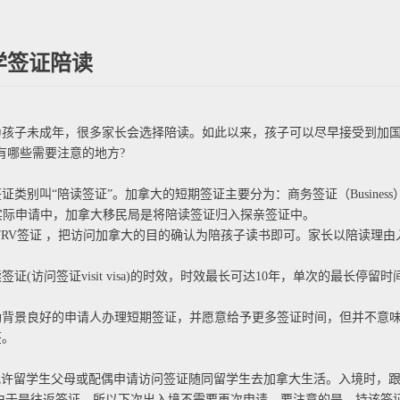
学签证陪读
子未成年，很多家长会选择陪读。如此以来，孩子可以尽早接受到加国
有哪些需要注意的地方?
签证”。加拿大的短期签证主要分为：商务签证（Business）、旅游签证(T
，但在实际申请中，加拿大移民局是将陪读签证归入探亲签证中。
RV签证 ，把访问加拿大的目的确认为陪孩子读书即可。家长以陪读理由
访问签证visit visa)的时效，时效最长可达10年，单次的最长停
景良好的申请人办理短期签证，并愿意给予更多签证时间，但并不意味
签。
许留学生父母或配偶申请访问签证随同留学生去加拿大生活。入境时，跟
。同时，由于是往返签证，所以下次出入境不需要再次申请。要注意的是，持该