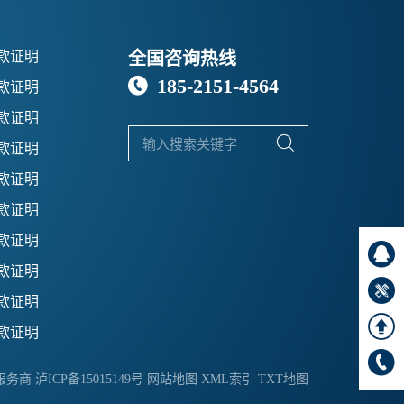
款证明
全国咨询热线
185-2151-4564

款证明
款证明

款证明
款证明
款证明
款证明

款证明

款证明

款证明

明服务商
泸ICP备15015149号
网站地图
XML索引
TXT地图