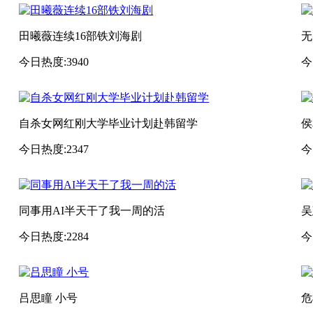
田曦薇连续16部铁刘海剧
无
今日热度:3940
今
自杀女网红刚大学毕业计划赴韩留学
侯
今日热度:2347
今
同事用AI半天干了我一周的活
吴
今日热度:2284
今
吕思瞳 小号
危