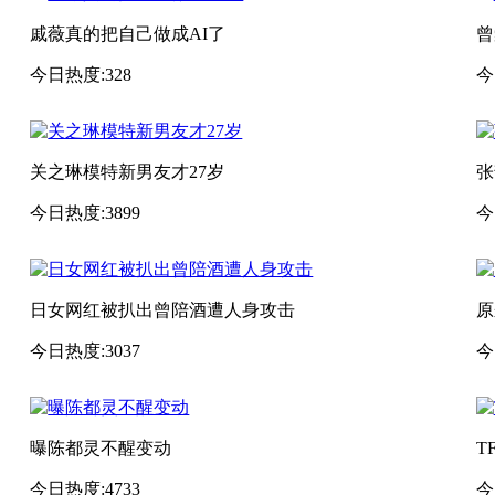
戚薇真的把自己做成AI了
曾
今日热度:328
今
关之琳模特新男友才27岁
张
今日热度:3899
今
日女网红被扒出曾陪酒遭人身攻击
原
今日热度:3037
今
曝陈都灵不醒变动
T
今日热度:4733
今