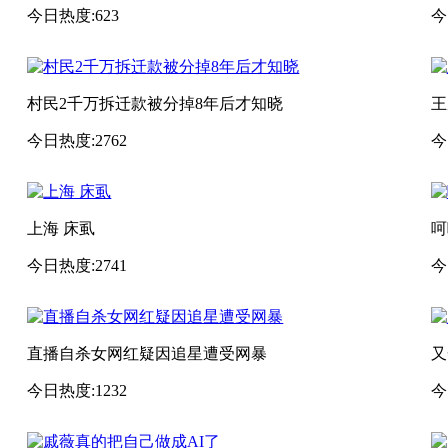
今日热度:623
今
村民2千万拆迁款被分掉8年后才知晓
王
今日热度:2762
今
上海 床虱
呵
今日热度:2741
今
直播自杀女网红疑因追星遭受网暴
又
今日热度:1232
今