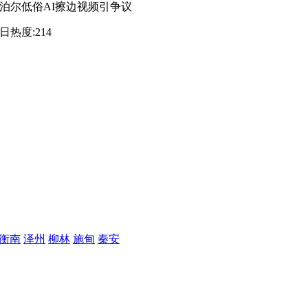
泊尔低俗AI擦边视频引争议
日热度:214
衡南
‌泽州
柳林
施甸
秦安