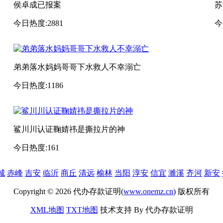
侯卓成已报案
苏
今日热度:2881
今
弟弟落水妈妈哥哥下水救人不幸溺亡
今日热度:1186
鲨川川认证鞠婧祎是撕拉片的神
今日热度:161
城
赤峰
吉安
临沂
商丘
清远
榆林
当阳
淳安
信宜
濉溪
齐河
新安
Copyright © 2026 代办存款证明(
www.onemz.cn
) 版权所有
XML地图
TXT地图
技术支持 By 代办存款证明