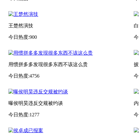
王楚然演技
白
今日热度:900
今
用惯拼多多发现很多东西不该这么贵
披
今日热度:4756
今
曝侯明昊违反交规被约谈
内
今日热度:1277
今